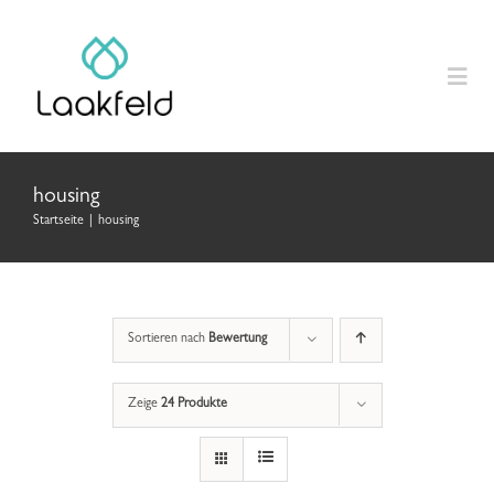
Zum
Inhalt
springen
Togg
Navig
Home
housing
Startseite
|
housing
Produkte
Anleitungen
Sortieren nach
Bewertung
Laakfeld Geschenk
Zeige
24 Produkte
Über uns