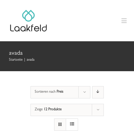
Zum
Inhalt
springen
Togg
Navig
Home
avada
Startseite
|
avada
Produkte
Anleitungen
Sortieren nach
Preis
Laakfeld Geschenk
Zeige
12 Produkte
Über uns