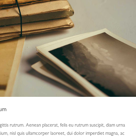
rum
gittis rutrum. Aenean placerat, felis eu rutrum suscipit, diam urna
tium, nisl quis ullamcorper laoreet, dui dolor imperdiet magna, ac