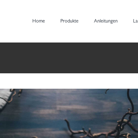
avida augue orci, non condim
Home
Produkte
Anleitungen
La