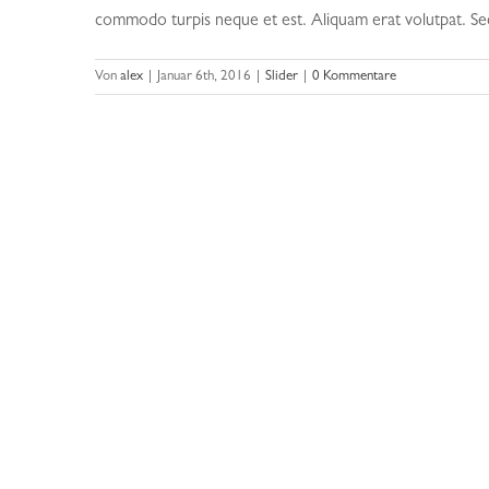
commodo turpis neque et est. Aliquam erat volutpat. Sed
Von
alex
|
Januar 6th, 2016
|
Slider
|
0 Kommentare