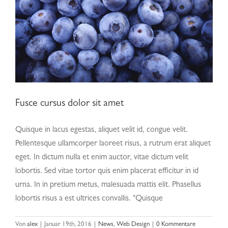
Fusce cursus dolor sit amet
Quisque in lacus egestas, aliquet velit id, congue velit.
Pellentesque ullamcorper laoreet risus, a rutrum erat aliquet
eget. In dictum nulla et enim auctor, vitae dictum velit
lobortis. Sed vitae tortor quis enim placerat efficitur in id
urna. In in pretium metus, malesuada mattis elit. Phasellus
lobortis risus a est ultrices convallis. "Quisque
Aliquam luctus sem massa
Von
alex
|
Januar 19th, 2016
|
News
,
Web Design
|
0 Kommentare