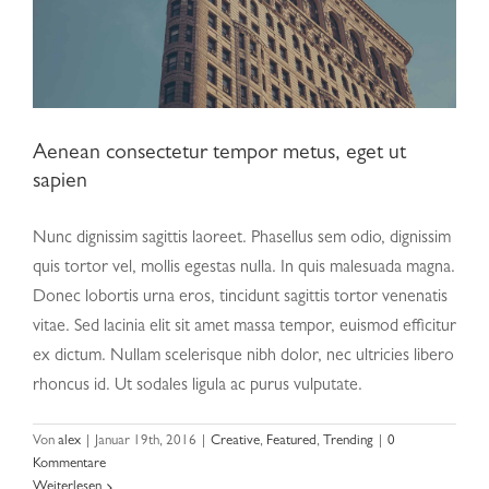
Aenean consectetur tempor metus, eget ut
sapien
Nunc dignissim sagittis laoreet. Phasellus sem odio, dignissim
quis tortor vel, mollis egestas nulla. In quis malesuada magna.
Donec lobortis urna eros, tincidunt sagittis tortor venenatis
vitae. Sed lacinia elit sit amet massa tempor, euismod efficitur
ex dictum. Nullam scelerisque nibh dolor, nec ultricies libero
rhoncus id. Ut sodales ligula ac purus vulputate.
Von
alex
|
Januar 19th, 2016
|
Creative
,
Featured
,
Trending
|
0
Phasellus gravida risus eget
Kommentare
Weiterlesen