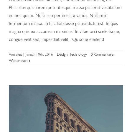
Lorem ipsum dolor sit amet, consectetur adipiscing elit.
Phasellus quis lorem pellentesque massa placerat vestibulum
eu nec quam. Nulla semper in elit a varius. Nullam in
fermentum massa. In hac habitasse platea dictumst. In quis
magna quis ex accumsan maximus. In vitae orci scelerisque,
congue velit sed, imperdiet velit. "Quisque eleifend
Aenean consectetur tempor metus, eget ut
Von
alex
|
Januar 19th, 2016
|
Design
,
Technology
|
0 Kommentare
sapien
Weiterlesen