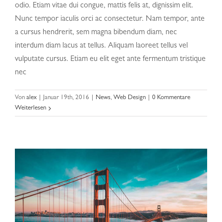
odio. Etiam vitae dui congue, mattis felis at, dignissim elit.
Nunc tempor iaculis orci ac consectetur. Nam tempor, ante
a cursus hendrerit, sem magna bibendum diam, nec
interdum diam lacus at tellus. Aliquam laoreet tellus vel
vulputate cursus. Etiam eu elit eget ante fermentum tristique
nec
Sed placerat velit ante feugiat
Von
alex
|
Januar 19th, 2016
|
News
,
Web Design
|
0 Kommentare
Weiterlesen