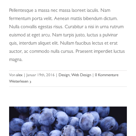
Pellentesque a massa nec massa laoreet iaculis. Nam
fermentum porta velit. Aenean mattis bibendum dictum.
Nulla convallis egestas risus. Curabitur a nisi in urna rutrum
euismod at eget arcu. Nam turpis justo, luctus a pulvinar
quis, interdum aliquet elit. Nullam faucibus lectus et erat
auctor, ac commodo nulla cursus. Praesent imperdiet luctus
magna.
Fusce cursus dolor sit amet
Von
alex
|
Januar 19th, 2016
|
Design
,
Web Design
|
0 Kommentare
Weiterlesen