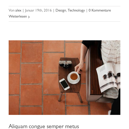
Aliquam congue semper metus
Von
alex
|
Januar 19th, 2016
|
Design
,
Technology
|
0 Kommentare
Weiterlesen
Aliquam congue semper metus