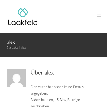
Zum
Inhalt
springen
Togg
Navig
Home
alex
Startseite
|
alex
Produkte
Anleitungen
Über
alex
Laakfeld Geschenk
Der Autor hat bisher keine Details
angegeben.
Über uns
Bisher hat alex, 15 Blog Beiträge
geschrieben.