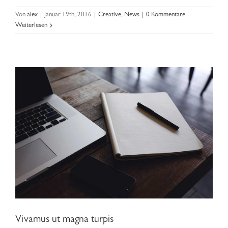
Vivamus ut magna turpis
Von
alex
|
Januar 19th, 2016
|
Creative
,
News
|
0 Kommentare
Weiterlesen
Vivamus ut magna turpis