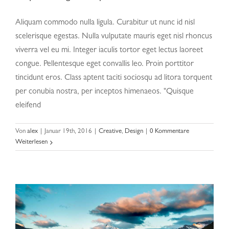
Aliquam commodo nulla ligula. Curabitur ut nunc id nisl
scelerisque egestas. Nulla vulputate mauris eget nisl rhoncus
viverra vel eu mi. Integer iaculis tortor eget lectus laoreet
congue. Pellentesque eget convallis leo. Proin porttitor
tincidunt eros. Class aptent taciti sociosqu ad litora torquent
per conubia nostra, per inceptos himenaeos. "Quisque
eleifend
Cras suscipit ante erat eleifend
Von
alex
|
Januar 19th, 2016
|
Creative
,
Design
|
0 Kommentare
Weiterlesen