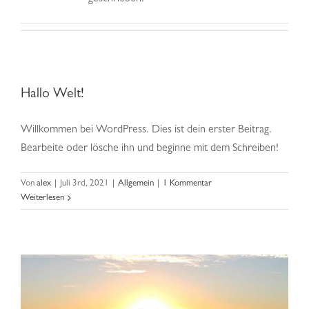
Hilfe & Kontakt
Hallo Welt!
Willkommen bei WordPress. Dies ist dein erster Beitrag.
Bearbeite oder lösche ihn und beginne mit dem Schreiben!
Nullam neque sapien pharetra
Von
alex
|
Juli 3rd, 2021
|
Allgemein
|
1 Kommentar
Weiterlesen