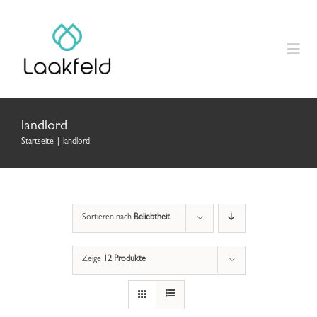
Zum
Inhalt
springen
Togg
Navig
Home
landlord
Startseite
|
landlord
Produkte
Anleitungen
Sortieren nach
Beliebtheit
Laakfeld Geschenk
Zeige
12 Produkte
Über uns