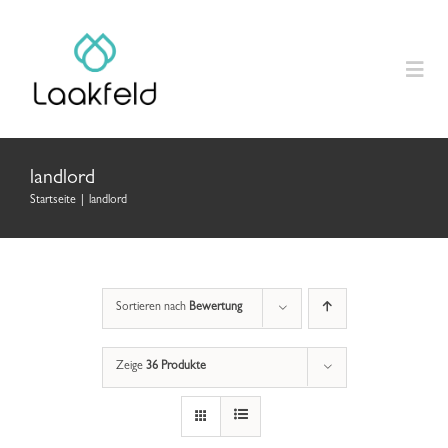
Zum
Inhalt
springen
Togg
Navig
Home
landlord
Startseite
|
landlord
Produkte
Anleitungen
Sortieren nach
Bewertung
Laakfeld Geschenk
Zeige
36 Produkte
Über uns