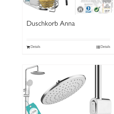
Duschkorb Anna
Details
Details