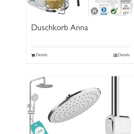
Duschkorb Anna
Details
Details